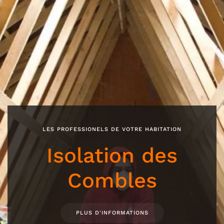
LES PROFESSIONELS DE VOTRE HABITATION
LES PROFESSIONELS DE VOTRE HABITATION
olation des
Charpente
Combles
Couvertu
PLUS D'INFORMATIONS